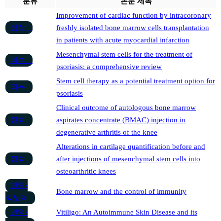
분류
논문 제목
Improvement of cardiac function by intracoronary
심장
freshly isolated bone marrow cells transplantation
in patients with acute myocardial infarction
Mesenchymal stem cells for the treatment of
피부
psoriasis: a comprehensive review
Stem cell therapy as a potential treatment option for
피부
psoriasis
Clinical outcome of autologous bone marrow
정형
aspirates concentrate (BMAC) injection in
degenerative arthritis of the knee
Alterations in cartilage quantification before and
정형
after injections of mesenchymal stem cells into
osteoarthritic knees
면역·
Bone marrow and the control of immunity
항노화
면역·
Vitiligo: An Autoimmune Skin Disease and its