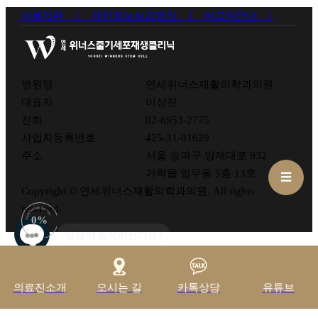
이용약관 ㅣ
개인정보취급방침 ㅣ
비급여안내 ㅣ
병원명
연세위너스재활의학과의원
대표자
이상진
전화
02-6953-2775
사업자등록번호
425-31-01629
주소
서울 송파구 양재대로 932
가락몰 업무동 5층 13호
☰
Copyright © 연세위너스재활의학과의원. All rights
reserved.
WINNERS STEM CELL
YONSEI
0%
상담이 필요하신가요?
의료진소개
오시는 길
카톡상담
유튜브