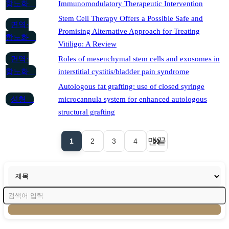
항노화
Immunomodulatory Therapeutic Intervention
Stem Cell Therapy Offers a Possible Safe and
면역·
Promising Alternative Approach for Treating
항노화
Vitiligo: A Review
면역·
Roles of mesenchymal stem cells and exosomes in
항노화
interstitial cystitis/bladder pain syndrome
Autologous fat grafting: use of closed syringe
성형
microcannula system for enhanced autologous
structural grafting
맨끝
1
2
3
4