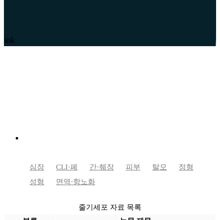
줄기세포 자료
심장
CLI·폐
간·췌장
피부
탈모
정형
성형
면역·항노화
줄기세포 자료 목록