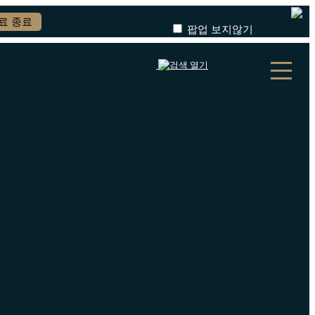
료 종료
팝업 보지않기